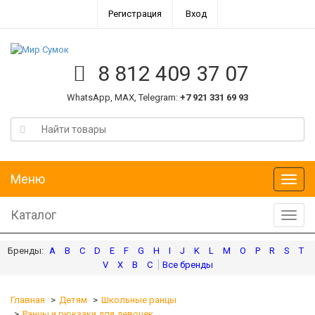
Регистрация
Вход
8 812 409 37 07
WhatsApp, MAX, Telegram:
+7 921 331 69 93
Меню
Меню
Каталог
Катал
A
B
C
D
E
F
G
H
I
J
K
L
M
O
P
R
S
T
V
X
В
С
Главная
Детям
Школьные ранцы
Ранцы и рюкзаки для девочек