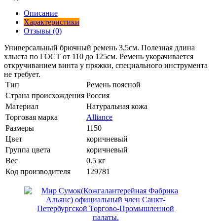
Описание
Характеристики
Отзывы (0)
Универсальный брючный ремень 3,5см. Полезная длина
хлыста по ГОСТ от 110 до 125см. Ремень укорачивается
откручиванием винта у пряжки, специального инструмента
не требует.
Тип
Ремень поясной
Страна происхождения
Россия
Материал
Натуральная кожа
Торговая марка
Alliance
Размеры
1150
Цвет
коричневый
Группа цвета
коричневый
Вес
0.5 кг
Код производителя
129781