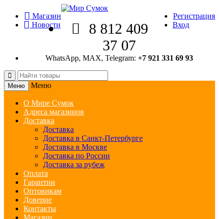
Магазин
Регистрация
Новости
8 812 409
Вход
37 07
WhatsApp, MAX, Telegram:
+7 921 331 69 93
Меню
Меню
О Мире Сумок
Адреса магазинов
Доставка
Доставка
Доставка в Санкт-Петербурге
Доставка в Москве
Доставка по России
Доставка за рубеж
Оплата
Гарантии
Оптовикам
Доверие
Контакты
Магазин