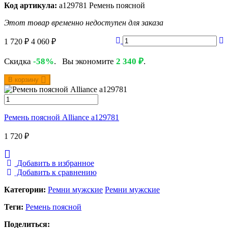
Код артикула:
а129781 Ремень поясной
Этот товар временно недоступен для заказа
1 720
₽
4 060
₽
Скидка
-58%
.
Вы экономите
2 340
₽
.
В корзину
Ремень поясной Alliance а129781
1 720
₽
Добавить в избранное
Добавить к сравнению
Категории:
Ремни мужские
Ремни мужские
Теги:
Ремень поясной
Поделиться: