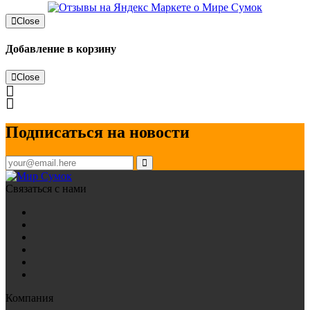
Close
Добавление в корзину
Close
Подписаться на новости
Связаться с нами
Компания