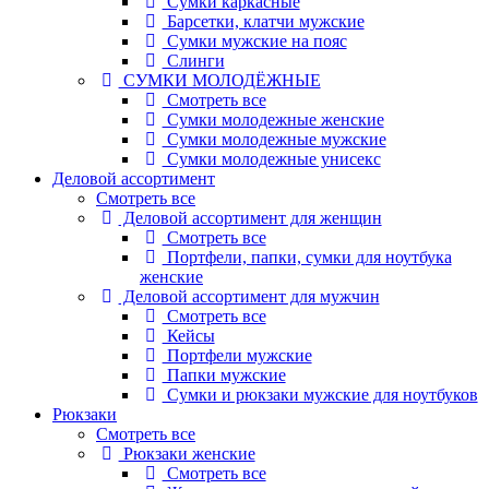
Сумки каркасные
Барсетки, клатчи мужские
Сумки мужские на пояс
Слинги
СУМКИ МОЛОДЁЖНЫЕ
Смотреть все
Сумки молодежные женские
Сумки молодежные мужские
Сумки молодежные унисекс
Деловой ассортимент
Смотреть все
Деловой ассортимент для женщин
Смотреть все
Портфели, папки, сумки для ноутбука
женские
Деловой ассортимент для мужчин
Смотреть все
Кейсы
Портфели мужские
Папки мужские
Сумки и рюкзаки мужские для ноутбуков
Рюкзаки
Смотреть все
Рюкзаки женские
Смотреть все