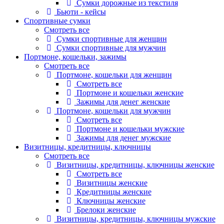
Сумки дорожные из текстиля
Бьюти - кейсы
Спортивные сумки
Смотреть все
Сумки спортивные для женщин
Сумки спортивные для мужчин
Портмоне, кошельки, зажимы
Смотреть все
Портмоне, кошельки для женщин
Смотреть все
Портмоне и кошельки женские
Зажимы для денег женские
Портмоне, кошельки для мужчин
Смотреть все
Портмоне и кошельки мужские
Зажимы для денег мужские
Визитницы, кредитницы, ключницы
Смотреть все
Визитницы, кредитницы, ключницы женские
Смотреть все
Визитницы женские
Кредитницы женские
Ключницы женские
Брелоки женские
Визитницы, кредитницы, ключницы мужские