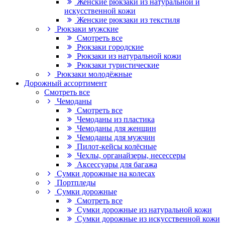
Женские рюкзаки из натуральной и
искусственной кожи
Женские рюкзаки из текстиля
Рюкзаки мужские
Смотреть все
Рюкзаки городские
Рюкзаки из натуральной кожи
Рюкзаки туристические
Рюкзаки молодёжные
Дорожный ассортимент
Смотреть все
Чемоданы
Смотреть все
Чемоданы из пластика
Чемоданы для женщин
Чемоданы для мужчин
Пилот-кейсы колёсные
Чехлы, органайзеры, несессеры
Аксессуары для багажа
Сумки дорожные на колесах
Портпледы
Сумки дорожные
Смотреть все
Сумки дорожные из натуральной кожи
Сумки дорожные из искусственной кожи