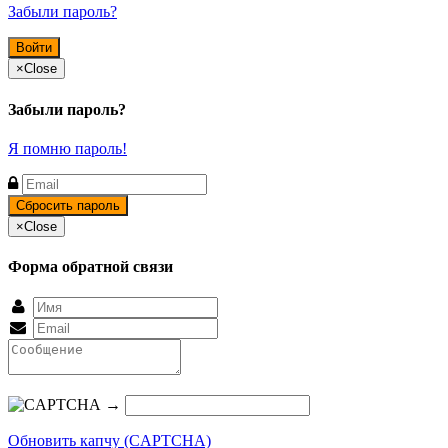
Забыли пароль?
×
Close
Забыли пароль?
Я помню пароль!
×
Close
Форма обратной связи
→
Обновить капчу (CAPTCHA)