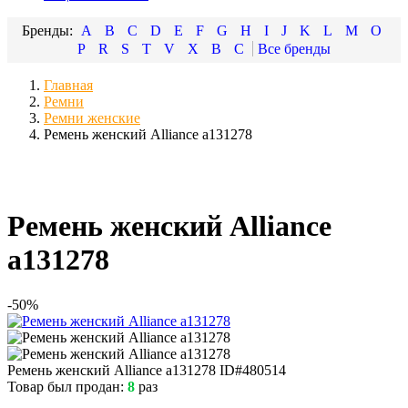
A
B
C
D
E
F
G
H
I
J
K
L
M
O
P
R
S
T
V
X
В
С
Главная
Ремни
Ремни женские
Ремень женский Alliance а131278
Ремень женский Alliance
а131278
-50%
Ремень женский Alliance а131278
ID#480514
Товар был продан:
8
раз