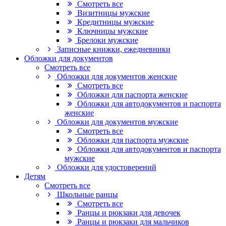
Смотреть все
Визитницы мужские
Кредитницы мужские
Ключницы мужские
Брелоки мужские
Записные книжки, ежедневники
Обложки для документов
Смотреть все
Обложки для документов женские
Смотреть все
Обложки для паспорта женские
Обложки для автодокументов и паспорта
женские
Обложки для документов мужские
Смотреть все
Обложки для паспорта мужские
Обложки для автодокументов и паспорта
мужские
Обложки для удостоверений
Детям
Смотреть все
Школьные ранцы
Смотреть все
Ранцы и рюкзаки для девочек
Ранцы и рюкзаки для мальчиков