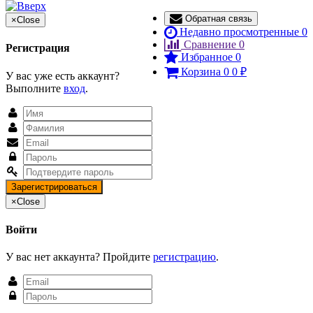
Обратная связь
×
Close
Недавно просмотренные
0
Сравнение
0
Регистрация
Избранное
0
Корзина
0
0
₽
У вас уже есть аккаунт?
Выполните
вход
.
×
Close
Войти
У вас нет аккаунта? Пройдите
регистрацию
.