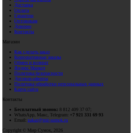
Доставка
Оплата
Гарантии
Оптовикам
Доверие
Контакты
Магазин
Как сделать заказ
Корпоративные заказы
Обмен и возврат
Яндекс Маркет
Политика безопасности
Договор-оферты
Политика обработки персональных данных
Карта сайта
Контакты
Бесплатный звонок:
8 812 409 37 07;
WhatsApp, Макс, Telegram:
+7 921 331 69 93
Email:
zakaz@mir-sumok.ru
Copyright © Мир Сумок, 2026