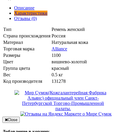
Описание
Характеристики
Отзывы (0)
Тип
Ремень женский
Страна происхождения
Россия
Материал
Натуральная кожа
Торговая марка
Alliance
Размеры
1100
Цвет
вишнево-золотой
Группа цвета
красный
Вес
0.5 кг
Код производителя
131278
Close
Добавление в корзину