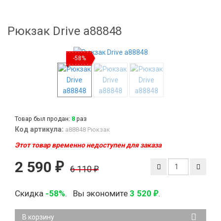
Рюкзак Drive а88848
-58%
Товар был продан:
8
раз
Код артикула:
а88848 Рюкзак
Этот товар временно недоступен для заказа
2 590
₽
6 110
₽
Скидка
-58%
.
Вы экономите
3 520
.
₽
В корзину