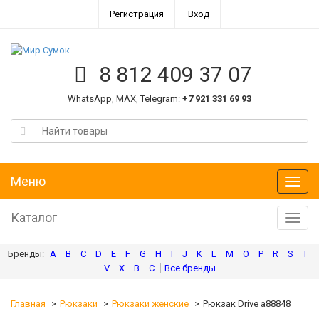
Регистрация
Вход
8 812 409 37 07
WhatsApp, MAX, Telegram:
+7 921 331 69 93
Меню
Меню
Каталог
Катал
A
B
C
D
E
F
G
H
I
J
K
L
M
O
P
R
S
T
V
X
В
С
Главная
Рюкзаки
Рюкзаки женские
Рюкзак Drive а88848