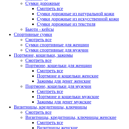
Сумки дорожные
Смотреть все
Сумки дорожные из натуральной кожи
Сумки дорожные из искусственной кожи
Сумки дорожные из текстиля
Бьюти - кейсы
Спортивные сумки
Смотреть все
Сумки спортивные для женщин
Сумки спортивные для мужчин
Портмоне, кошельки, зажимы
Смотреть все
Портмоне, кошельки для женщин
Смотреть все
Портмоне и кошельки женские
Зажимы для денег женские
Портмоне, кошельки для мужчин
Смотреть все
Портмоне и кошельки мужские
Зажимы для денег мужские
Визитницы, кредитницы, ключницы
Смотреть все
Визитницы, кредитницы, ключницы женские
Смотреть все
Визитницы женские