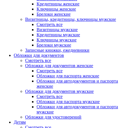
Кредитницы женские
Ключницы женские
Брелоки женские
Визитницы, кредитницы, ключницы мужские
Смотреть все
Визитницы мужские
Кредитницы мужские
Ключницы мужские
Брелоки мужские
Записные книжки, ежедневники
Обложки для документов
Смотреть все
Обложки для документов женские
Смотреть все
Обложки для паспорта женские
Обложки для автодокументов и паспорта
женские
Обложки для документов мужские
Смотреть все
Обложки для паспорта мужские
Обложки для автодокументов и паспорта
мужские
Обложки для удостоверений
Детям
Смотреть все