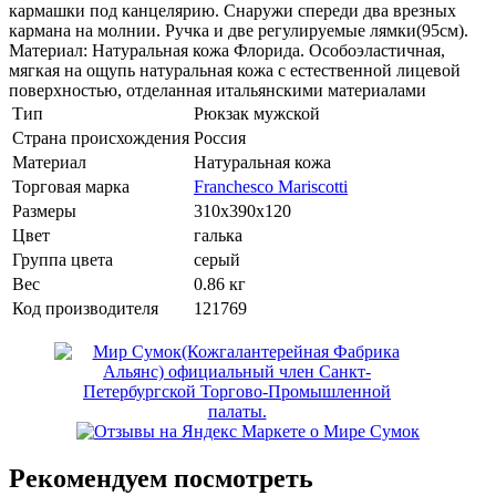
кармашки под канцелярию. Снаружи спереди два врезных
кармана на молнии. Ручка и две регулируемые лямки(95см).
Материал: Натуральная кожа Флорида. Особоэластичная,
мягкая на ощупь натуральная кожа с естественной лицевой
поверхностью, отделанная итальянскими материалами
Тип
Рюкзак мужской
Страна происхождения
Россия
Материал
Натуральная кожа
Торговая марка
Franchesco Mariscotti
Размеры
310x390x120
Цвет
галька
Группа цвета
серый
Вес
0.86 кг
Код производителя
121769
Рекомендуем посмотреть