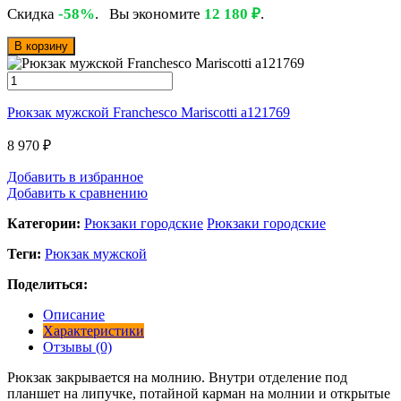
Скидка
-58%
.
Вы экономите
12 180
₽
.
В корзину
Рюкзак мужской Franchesco Mariscotti а121769
8 970
₽
Добавить в избранное
Добавить к сравнению
Категории:
Рюкзаки городские
Рюкзаки городские
Теги:
Рюкзак мужской
Поделиться:
Описание
Характеристики
Отзывы (0)
Рюкзак закрывается на молнию. Внутри отделение под
планшет на липучке, потайной карман на молнии и открытые