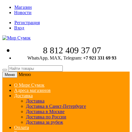
Магазин
Новости
Регистрация
Вход
8 812 409 37 07
WhatsApp, MAX, Telegram:
+7 921 331 69 93
Меню
Меню
О Мире Сумок
Адреса магазинов
Доставка
Доставка
Доставка в Санкт-Петербурге
Доставка в Москве
Доставка по России
Доставка за рубеж
Оплата