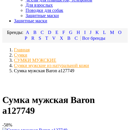
Для взрослых
Поводки для собак
Защитные маски
Защитные маски
A
B
C
D
E
F
G
H
I
J
K
L
M
O
P
R
S
T
V
X
В
С
Главная
Сумки
СУМКИ МУЖСКИЕ
Сумки мужские из натуральной кожи
Сумка мужская Baron а127749
Сумка мужская Baron
а127749
-58%