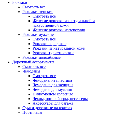
Рюкзаки
Смотреть все
Рюкзаки женские
Смотреть все
Женские рюкзаки из натуральной и
искусственной кожи
Женские рюкзаки из текстиля
Рюкзаки мужские
Смотреть все
Рюкзаки городские
Рюкзаки из натуральной кожи
Рюкзаки туристические
Рюкзаки молодёжные
Дорожный ассортимент
Смотреть все
Чемоданы
Смотреть все
Чемоданы из пластика
Чемоданы для женщин
Чемоданы для мужчин
Пилот-кейсы колёсные
Чехлы, органайзеры, несессеры
Аксессуары для багажа
Сумки дорожные на колесах
Портпледы