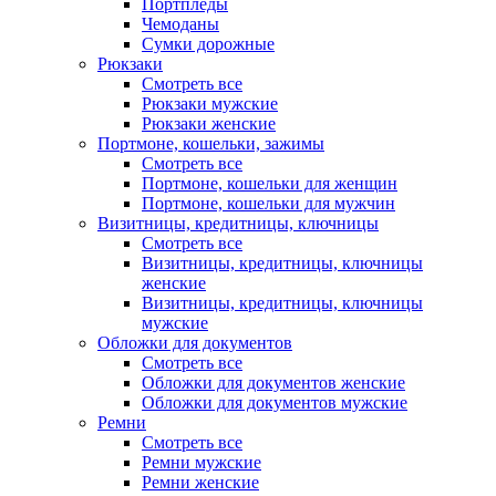
Портпледы
Чемоданы
Сумки дорожные
Рюкзаки
Смотреть все
Рюкзаки мужские
Рюкзаки женские
Портмоне, кошельки, зажимы
Смотреть все
Портмоне, кошельки для женщин
Портмоне, кошельки для мужчин
Визитницы, кредитницы, ключницы
Смотреть все
Визитницы, кредитницы, ключницы
женские
Визитницы, кредитницы, ключницы
мужские
Обложки для документов
Смотреть все
Обложки для документов женские
Обложки для документов мужские
Ремни
Смотреть все
Ремни мужские
Ремни женские