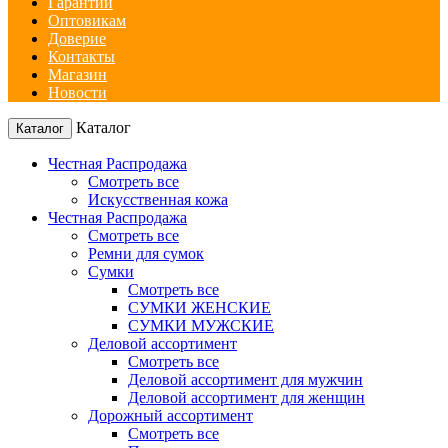
Гарантии
Оптовикам
Доверие
Контакты
Магазин
Новости
Каталог
Каталог
Честная Распродажа
Смотреть все
Искусственная кожа
Честная Распродажа
Смотреть все
Ремни для сумок
Сумки
Смотреть все
СУМКИ ЖЕНСКИЕ
СУМКИ МУЖСКИЕ
Деловой ассортимент
Смотреть все
Деловой ассортимент для мужчин
Деловой ассортимент для женщин
Дорожный ассортимент
Смотреть все