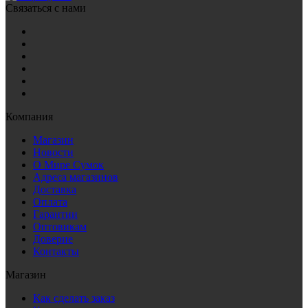
Связаться с нами
Компания
Магазин
Новости
О Мире Сумок
Адреса магазинов
Доставка
Оплата
Гарантии
Оптовикам
Доверие
Контакты
Магазин
Как сделать заказ