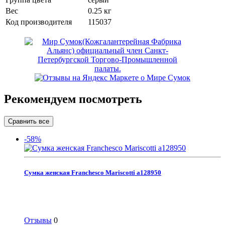
Вес
0.25 кг
Код производителя
115037
Рекомендуем посмотреть
-58%
Сумка женская Franchesco Mariscotti а128950
Отзывы
0