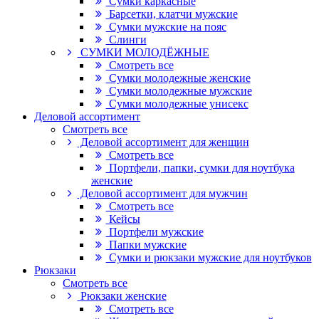
Сумки каркасные
Барсетки, клатчи мужские
Сумки мужские на пояс
Слинги
СУМКИ МОЛОДЁЖНЫЕ
Смотреть все
Сумки молодежные женские
Сумки молодежные мужские
Сумки молодежные унисекс
Деловой ассортимент
Смотреть все
Деловой ассортимент для женщин
Смотреть все
Портфели, папки, сумки для ноутбука
женские
Деловой ассортимент для мужчин
Смотреть все
Кейсы
Портфели мужские
Папки мужские
Сумки и рюкзаки мужские для ноутбуков
Рюкзаки
Смотреть все
Рюкзаки женские
Смотреть все