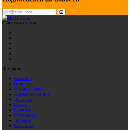
Связаться с нами
Компания
Магазин
Новости
О Мире Сумок
Адреса магазинов
Доставка
Оплата
Гарантии
Оптовикам
Доверие
Контакты