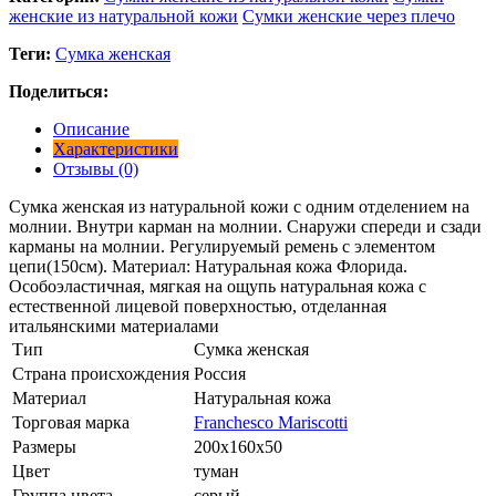
женские из натуральной кожи
Сумки женские через плечо
Теги:
Сумка женская
Поделиться:
Описание
Характеристики
Отзывы (0)
Сумка женская из натуральной кожи с одним отделением на
молнии. Внутри карман на молнии. Снаружи спереди и сзади
карманы на молнии. Регулируемый ремень с элементом
цепи(150см). Материал: Натуральная кожа Флорида.
Особоэластичная, мягкая на ощупь натуральная кожа с
естественной лицевой поверхностью, отделанная
итальянскими материалами
Тип
Сумка женская
Страна происхождения
Россия
Материал
Натуральная кожа
Торговая марка
Franchesco Mariscotti
Размеры
200x160x50
Цвет
туман
Группа цвета
серый