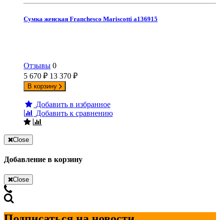
Сумка женская Franchesco Mariscotti а136915
Отзывы
0
5 670
₽
13 370
₽
В корзину
Добавить в избранное
Добавить к сравнению
Close
Добавление в корзину
Close
Подписаться на новости