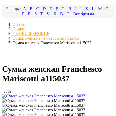
A
B
C
D
E
F
G
H
I
J
K
L
M
O
P
R
S
T
V
X
В
С
Главная
Сумки
СУМКИ ЖЕНСКИЕ
Сумки женские из натуральной кожи
Сумка женская Franchesco Mariscotti а115037
Сумка женская Franchesco
Mariscotti а115037
-58%