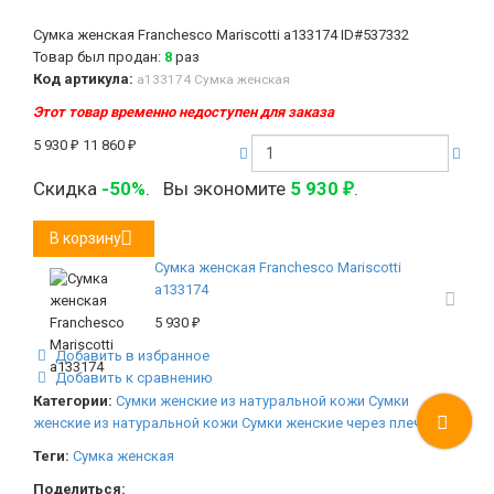
Сумка женская Franchesco Mariscotti а133174
ID#537332
Товар был продан:
8
раз
Код артикула:
а133174 Сумка женская
Этот товар временно недоступен для заказа
5 930
₽
11 860
₽
Скидка
-50%
.
Вы экономите
5 930
.
₽
В корзину
Сумка женская Franchesco Mariscotti
а133174
5 930
₽
Добавить в избранное
Добавить к сравнению
Категории:
Сумки женские из натуральной кожи
Сумки
женские из натуральной кожи
Сумки женские через плечо
Теги:
Сумка женская
Поделиться: