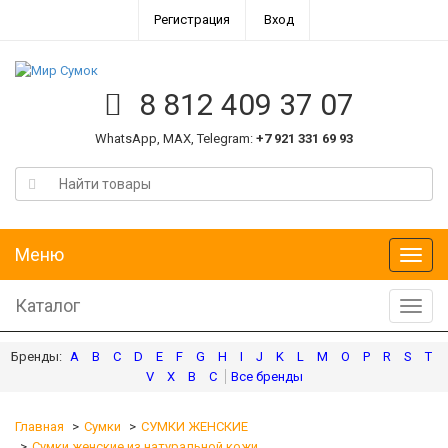
Регистрация
Вход
8 812 409 37 07
WhatsApp, MAX, Telegram:
+7 921 331 69 93
Меню
Меню
Каталог
Катал
A
B
C
D
E
F
G
H
I
J
K
L
M
O
P
R
S
T
V
X
В
С
Главная
Сумки
СУМКИ ЖЕНСКИЕ
Сумки женские из натуральной кожи