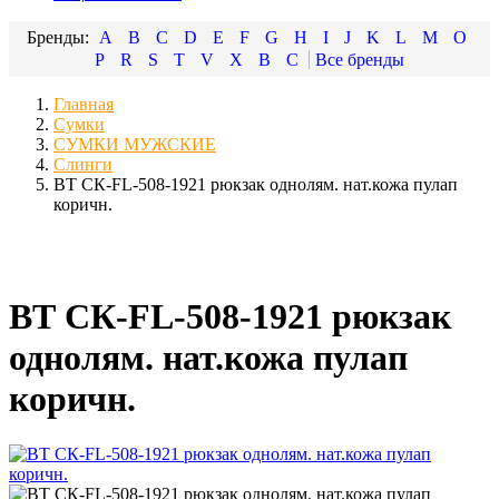
A
B
C
D
E
F
G
H
I
J
K
L
M
O
P
R
S
T
V
X
В
С
Главная
Сумки
СУМКИ МУЖСКИЕ
Слинги
ВТ СК-FL-508-1921 рюкзак однолям. нат.кожа пулап
коричн.
ВТ СК-FL-508-1921 рюкзак
однолям. нат.кожа пулап
коричн.