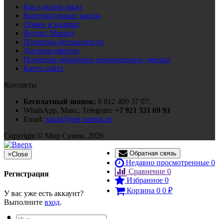
Как сделать заказ
Корпоративные заказы
Обмен и возврат
Яндекс Маркет
Политика безопасности
Договор-оферты
Политика обработки персональных данных
Карта сайта
Контакты
Бесплатный звонок:
8 812 409 37 07;
WhatsApp, Макс, Telegram:
+7 921 331 69 93
Email:
zakaz@mir-sumok.ru
Copyright © Мир Сумок, 2026
Обратная связь
×
Close
Недавно просмотренные
0
Сравнение
0
Регистрация
Избранное
0
Корзина
0
0
₽
У вас уже есть аккаунт?
Выполните
вход
.