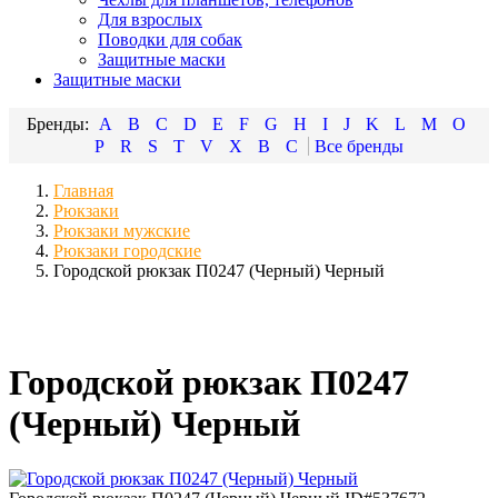
Для взрослых
Поводки для собак
Защитные маски
Защитные маски
A
B
C
D
E
F
G
H
I
J
K
L
M
O
P
R
S
T
V
X
В
С
Главная
Рюкзаки
Рюкзаки мужские
Рюкзаки городские
Городской рюкзак П0247 (Черный) Черный
Городской рюкзак П0247
(Черный) Черный