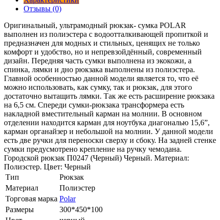
Отзывы (0)
Оригинальный, ультрамодный рюкзак- сумка POLAR
выполнен из полиэстера с водоотталкивающей пропиткой и
предназначен для модных и стильных, ценящих не только
комфорт и удобство, но и непревзойдённый, современный
дизайн. Передняя часть сумки выполнена из экокожи, а
спинка, лямки и дно рюкзака выполнены из полиэстера.
Главной особенностью данной модели является то, что её
можно использовать, как сумку, так и рюкзак, для этого
достаточно вытащить лямки. Так же есть расширение рюкзака
на 6,5 см. Спереди сумки-рюкзака трансформера есть
накладной вместительный карман на молнии. В основном
отделении находится карман для ноутбука диагональю 15,6”,
карман органайзер и небольшой на молнии. У данной модели
есть две ручки для переноски сверху и сбоку. На задней стенке
сумки предусмотрено крепление на ручку чемодана.
Городской рюкзак П0247 (Черный) Черный. Материал:
Полиэстер. Цвет: Черный
Тип
Рюкзак
Материал
Полиэстер
Торговая марка
Polar
Размеры
300*450*100