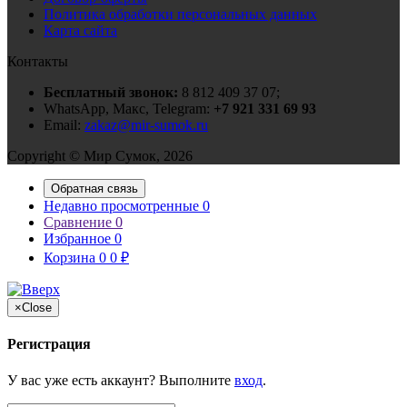
Политика обработки персональных данных
Карта сайта
Контакты
Бесплатный звонок:
8 812 409 37 07;
WhatsApp, Макс, Telegram:
+7 921 331 69 93
Email:
zakaz@mir-sumok.ru
Copyright © Мир Сумок, 2026
Обратная связь
Недавно просмотренные
0
Сравнение
0
Избранное
0
Корзина
0
0
₽
×
Close
Регистрация
У вас уже есть аккаунт? Выполните
вход
.