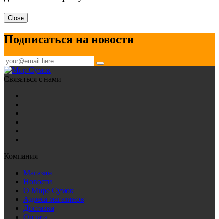
Close
Подписаться на новости
Связаться с нами
Компания
Магазин
Новости
О Мире Сумок
Адреса магазинов
Доставка
Оплата