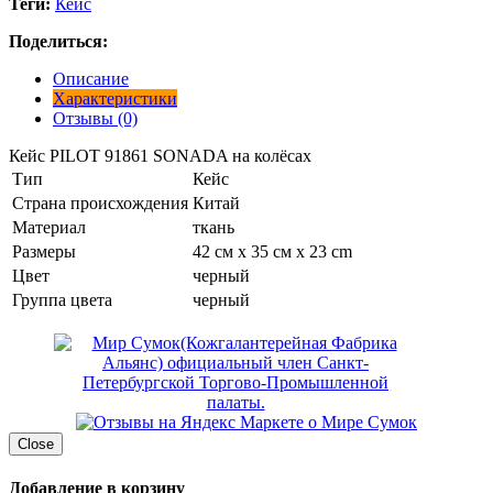
Теги:
Кейс
Поделиться:
Описание
Характеристики
Отзывы (0)
Кейс PILOT 91861 SONADA на колёсах
Тип
Кейс
Страна происхождения
Китай
Материал
ткань
Размеры
42 см x 35 см x 23 cm
Цвет
черный
Группа цвета
черный
Close
Добавление в корзину