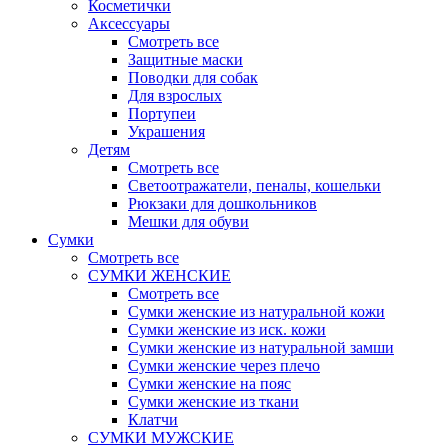
Косметички
Аксессуары
Смотреть все
Защитные маски
Поводки для собак
Для взрослых
Портупеи
Украшения
Детям
Смотреть все
Светоотражатели, пеналы, кошельки
Рюкзаки для дошкольников
Мешки для обуви
Сумки
Смотреть все
СУМКИ ЖЕНСКИЕ
Смотреть все
Сумки женские из натуральной кожи
Сумки женские из иск. кожи
Сумки женские из натуральной замши
Сумки женские через плечо
Сумки женские на пояс
Сумки женские из ткани
Клатчи
СУМКИ МУЖСКИЕ