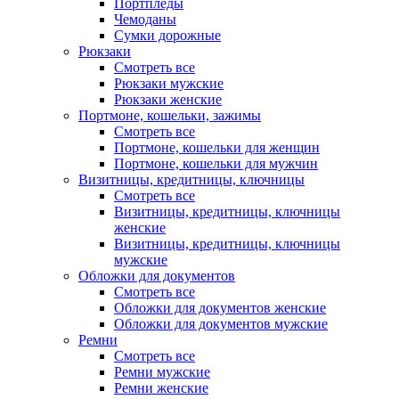
Портпледы
Чемоданы
Сумки дорожные
Рюкзаки
Смотреть все
Рюкзаки мужские
Рюкзаки женские
Портмоне, кошельки, зажимы
Смотреть все
Портмоне, кошельки для женщин
Портмоне, кошельки для мужчин
Визитницы, кредитницы, ключницы
Смотреть все
Визитницы, кредитницы, ключницы
женские
Визитницы, кредитницы, ключницы
мужские
Обложки для документов
Смотреть все
Обложки для документов женские
Обложки для документов мужские
Ремни
Смотреть все
Ремни мужские
Ремни женские