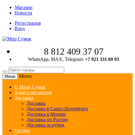
Магазин
Новости
Регистрация
Вход
8 812 409 37 07
WhatsApp, MAX, Telegram:
+7 921 331 69 93
Меню
Меню
О Мире Сумок
Адреса магазинов
Доставка
Доставка
Доставка в Санкт-Петербурге
Доставка в Москве
Доставка по России
Доставка за рубеж
Оплата