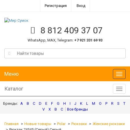
Регистрация
Вход
8 812 409 37 07
WhatsApp, MAX, Telegram:
+7 921 331 69 93
Меню
Меню
Каталог
Катал
A
B
C
D
E
F
G
H
I
J
K
L
M
O
P
R
S
T
V
X
В
С
Главная
Новые товары
Polar
Рюкзаки
Женские рюкзаки
Рюкзак 74545 (Серый) Серый