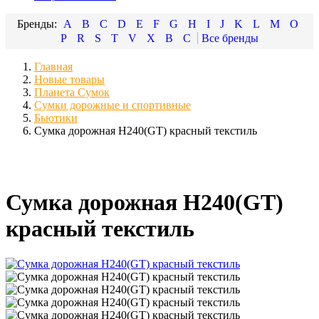
A
B
C
D
E
F
G
H
I
J
K
L
M
O
P
R
S
T
V
X
В
С
Главная
Новые товары
Планета Сумок
Сумки дорожные и спортивные
Бьютики
Сумка дорожная Н240(GT) красный текстиль
Сумка дорожная Н240(GT)
красный текстиль