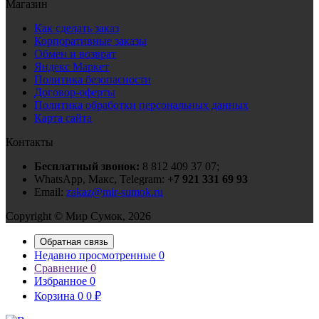
Магазин
Как сделать заказ
Корпоративные заказы
Обмен и возврат
Яндекс Маркет
Политика безопасности
Договор-оферты
Политика обработки персональных данных
Карта сайта
Контакты
Бесплатный звонок:
8 812 409 37 07;
WhatsApp, Макс, Telegram:
+7 921 331 69 93
Email:
zakaz@mir-sumok.ru
Copyright © Мир Сумок, 2026
Обратная связь
Недавно просмотренные
0
Сравнение
0
Избранное
0
Корзина
0
0
₽