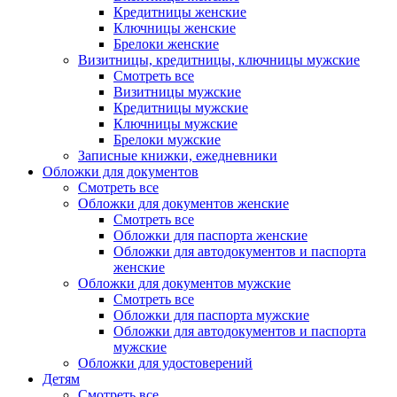
Кредитницы женские
Ключницы женские
Брелоки женские
Визитницы, кредитницы, ключницы мужские
Смотреть все
Визитницы мужские
Кредитницы мужские
Ключницы мужские
Брелоки мужские
Записные книжки, ежедневники
Обложки для документов
Смотреть все
Обложки для документов женские
Смотреть все
Обложки для паспорта женские
Обложки для автодокументов и паспорта
женские
Обложки для документов мужские
Смотреть все
Обложки для паспорта мужские
Обложки для автодокументов и паспорта
мужские
Обложки для удостоверений
Детям
Смотреть все