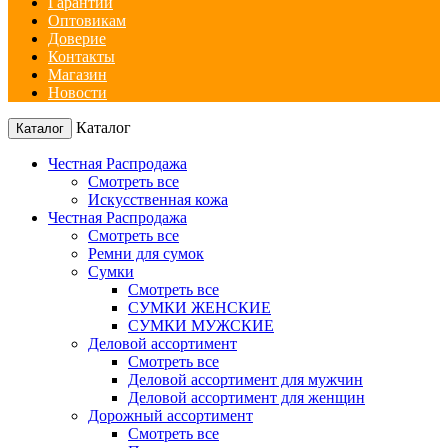
Гарантии
Оптовикам
Доверие
Контакты
Магазин
Новости
Каталог
Каталог
Честная Распродажа
Смотреть все
Искусственная кожа
Честная Распродажа
Смотреть все
Ремни для сумок
Сумки
Смотреть все
СУМКИ ЖЕНСКИЕ
СУМКИ МУЖСКИЕ
Деловой ассортимент
Смотреть все
Деловой ассортимент для мужчин
Деловой ассортимент для женщин
Дорожный ассортимент
Смотреть все