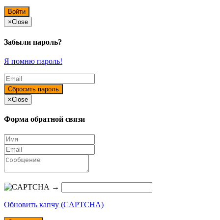
×
Close
Забыли пароль?
Я помню пароль!
×
Close
Форма обратной связи
→
Обновить капчу (CAPTCHA)