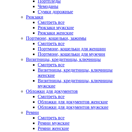
Портпледы
Чемоданы
Сумки дорожные
Рюкзаки
Смотреть все
Рюкзаки мужские
Рюкзаки женские
Портмоне, кошельки, зажимы
Смотреть все
Портмоне, кошельки для женщин
Портмоне, кошельки для мужчин
Визитницы, кредитницы, ключницы
Смотреть все
Визитницы, кредитницы, ключницы
женские
Визитницы, кредитницы, ключницы
мужские
Обложки для документов
Смотреть все
Обложки для документов женские
Обложки для документов мужские
Ремни
Смотреть все
Ремни мужские
Ремни женские