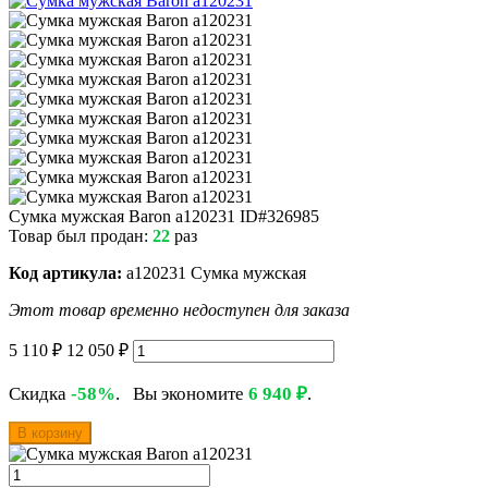
Сумка мужская Baron а120231
ID#326985
Товар был продан:
22
раз
Код артикула:
а120231 Сумка мужская
Этот товар временно недоступен для заказа
5 110
₽
12 050
₽
Скидка
-58%
.
Вы экономите
6 940
₽
.
В корзину