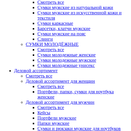
Смотреть все
Сумки мужские из натуральной кожи
Сумки мужские из искусственной кожи и
текстиля
Сумки каркасные
Барсетки, клатчи мужские
Сумки мужские на пояс
Слинги
СУМКИ МОЛОДЁЖНЫЕ
Смотреть все
Сумки молодежные женские
Сумки молодежные мужские
Сумки молодежные унисекс
Деловой ассортимент
Смотреть все
Деловой ассортимент для женщин
Смотреть все
Портфели, папки, сумки для ноутбука
женские
Деловой ассортимент для мужчин
Смотреть все
Кейсы
Портфели мужские
Папки мужские
Сумки и рюкзаки мужские для ноутбуков