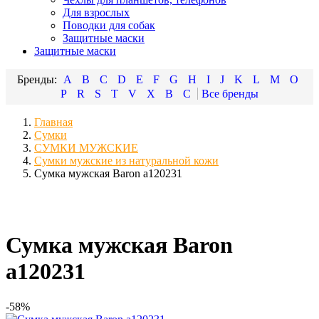
Для взрослых
Поводки для собак
Защитные маски
Защитные маски
A
B
C
D
E
F
G
H
I
J
K
L
M
O
P
R
S
T
V
X
В
С
Главная
Сумки
СУМКИ МУЖСКИЕ
Сумки мужские из натуральной кожи
Сумка мужская Baron а120231
Сумка мужская Baron
а120231
-58%