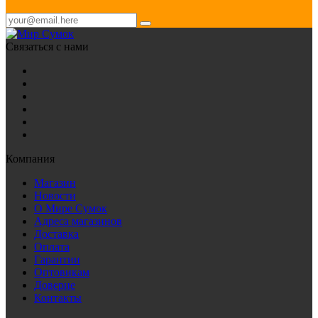
Связаться с нами
Компания
Магазин
Новости
О Мире Сумок
Адреса магазинов
Доставка
Оплата
Гарантии
Оптовикам
Доверие
Контакты