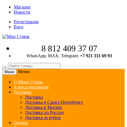
Магазин
Новости
Регистрация
Вход
8 812 409 37 07
WhatsApp, MAX, Telegram:
+7 921 331 69 93
Меню
Меню
О Мире Сумок
Адреса магазинов
Доставка
Доставка
Доставка в Санкт-Петербурге
Доставка в Москве
Доставка по России
Доставка за рубеж
Оплата