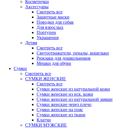
Косметички
Аксессуары
Смотреть все
Защитные маски
Поводки для собак
Для взрослых
Портупеи
Украшения
Детям
Смотреть все
Светоотражатели, пеналы, кошельки
Рюкзаки для дошкольников
Мешки для обуви
Сумки
Смотреть все
СУМКИ ЖЕНСКИЕ
Смотреть все
Сумки женские из натуральной кожи
Сумки женские из иск. кожи
Сумки женские из натуральной замши
Сумки женские через плечо
Сумки женские на пояс
Сумки женские из ткани
Клатчи
СУМКИ МУЖСКИЕ