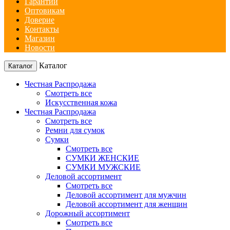
Гарантии
Оптовикам
Доверие
Контакты
Магазин
Новости
Каталог
Каталог
Честная Распродажа
Смотреть все
Искусственная кожа
Честная Распродажа
Смотреть все
Ремни для сумок
Сумки
Смотреть все
СУМКИ ЖЕНСКИЕ
СУМКИ МУЖСКИЕ
Деловой ассортимент
Смотреть все
Деловой ассортимент для мужчин
Деловой ассортимент для женщин
Дорожный ассортимент
Смотреть все