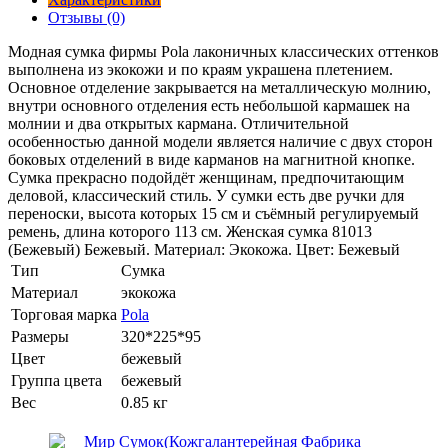
Отзывы (0)
Модная сумка фирмы Pola лаконичных классических оттенков
выполнена из экокожи и по краям украшена плетением.
Основное отделение закрывается на металлическую молнию,
внутри основного отделения есть небольшой кармашек на
молнии и два открытых кармана. Отличительной
особенностью данной модели является наличие с двух сторон
боковых отделений в виде карманов на магнитной кнопке.
Сумка прекрасно подойдёт женщинам, предпочитающим
деловой, классический стиль. У сумки есть две ручки для
переноски, высота которых 15 см и съёмный регулируемый
ремень, длина которого 113 см. Женская сумка 81013
(Бежевый) Бежевый. Материал: Экокожа. Цвет: Бежевый
Тип
Сумка
Материал
экокожа
Торговая марка
Pola
Размеры
320*225*95
Цвет
бежевый
Группа цвета
бежевый
Вес
0.85 кг