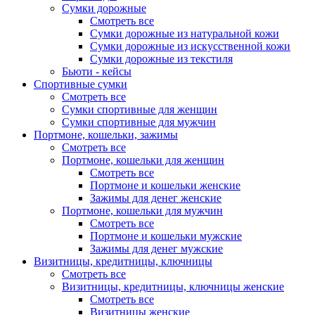
Сумки дорожные
Смотреть все
Сумки дорожные из натуральной кожи
Сумки дорожные из искусственной кожи
Сумки дорожные из текстиля
Бьюти - кейсы
Спортивные сумки
Смотреть все
Сумки спортивные для женщин
Сумки спортивные для мужчин
Портмоне, кошельки, зажимы
Смотреть все
Портмоне, кошельки для женщин
Смотреть все
Портмоне и кошельки женские
Зажимы для денег женские
Портмоне, кошельки для мужчин
Смотреть все
Портмоне и кошельки мужские
Зажимы для денег мужские
Визитницы, кредитницы, ключницы
Смотреть все
Визитницы, кредитницы, ключницы женские
Смотреть все
Визитницы женские