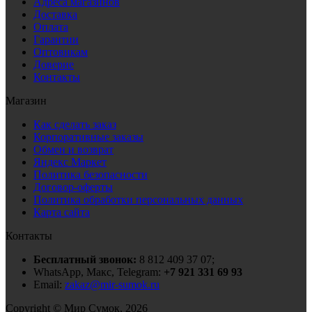
Адреса магазинов
Доставка
Оплата
Гарантии
Оптовикам
Доверие
Контакты
Магазин
Как сделать заказ
Корпоративные заказы
Обмен и возврат
Яндекс Маркет
Политика безопасности
Договор-оферты
Политика обработки персональных данных
Карта сайта
Контакты
Бесплатный звонок:
8 812 409 37 07;
WhatsApp, Макс, Telegram:
+7 921 331 69 93
Email:
zakaz@mir-sumok.ru
Copyright © Мир Сумок, 2026